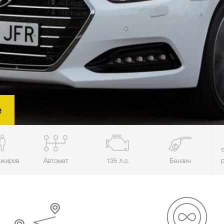
е
ажиров
Автомат
135 л.с.
Бензин