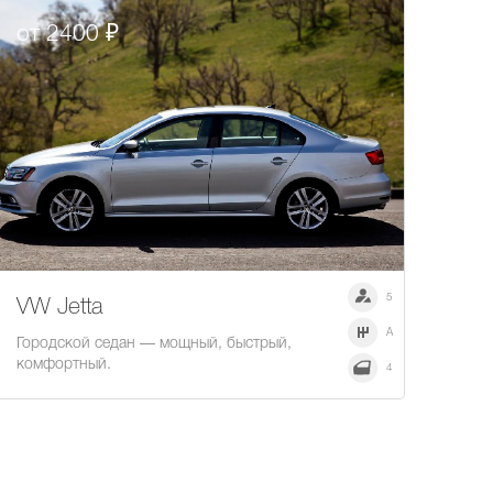
от 2400 ₽
5
VW Jetta
A
Городской седан — мощный, быстрый,
комфортный.
4