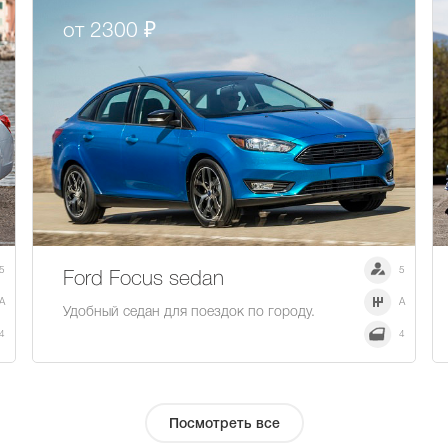
от 2300 ₽
5
5
Ford Focus sedan
A
A
Удобный седан для поездок по городу.
4
4
Посмотреть все