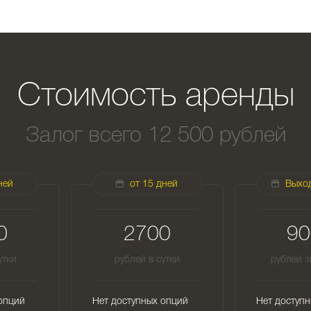
Стоимость аренды
Залог всего 12 500 рублей
ней
от 15 дней
Выхо
0
2700
90
утки
рублей в сутки
рублей з
опций
Нет доступных опций
Нет доступ