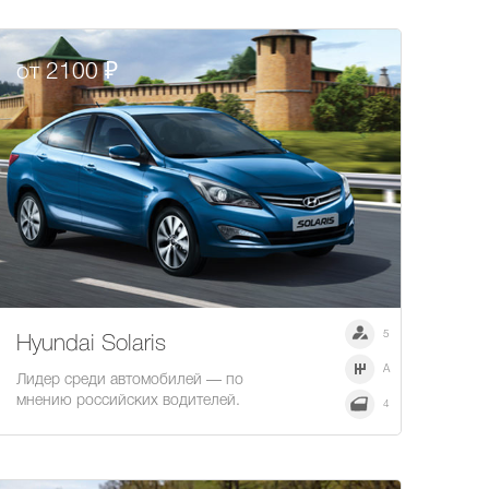
от 2100 ₽
5
Hyundai Solaris
A
Лидер среди автомобилей — по
мнению российских водителей.
4