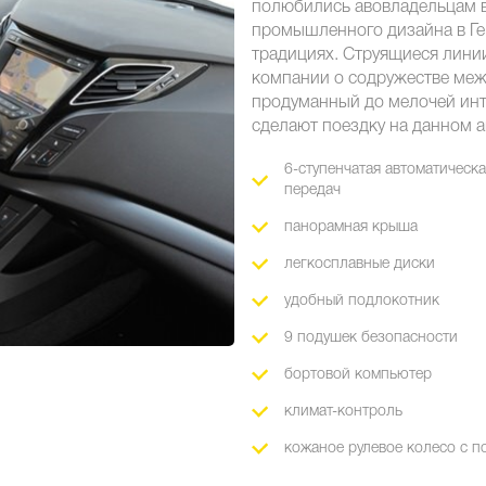
полюбились авовладельцам во
промышленного дизайна в Ге
традициях. Струящиеся лини
компании о содружестве меж
продуманный до мелочей инт
сделают поездку на данном 
6-ступенчатая автоматическ
передач
панорамная крыша
легкосплавные диски
удобный подлокотник
9 подушек безопасности
бортовой компьютер
климат-контроль
кожаное рулевое колесо с п