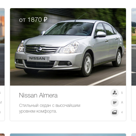
от 1870 ₽
5
5
Nissan Almera
M
A
Стильный седан с высочайшим
уровнем комфорта.
4
4