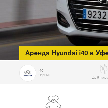
Аренда Hyundai i40 в Уф
i40
Черный
До 5 пасс