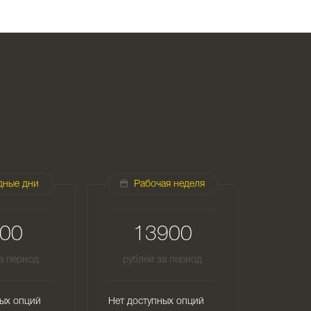
дные дни
Рабочая неделя
00
13900
а период
рублей за период
ных опций
Нет доступных опций