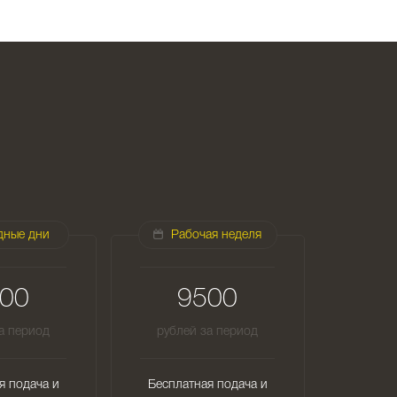
дные дни
Рабочая неделя
00
9500
а период
рублей за период
я подача и
Бесплатная подача и