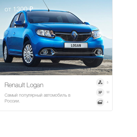
от 1300 ₽
5
Renault Logan
M
Самый популярный автомобиль в
России.
4