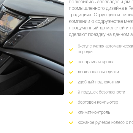
полюбились авовладельцам во
промышленного дизайна в Ге
традициях. Струящиеся лини
компании о содружестве меж
продуманный до мелочей инт
сделают поездку на данном 
6-ступенчатая автоматическ
передач
панорамная крыша
легкосплавные диски
удобный подлокотник
9 подушек безопасности
бортовой компьютер
климат-контроль
кожаное рулевое колесо с п