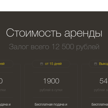
Стоимость аренды
Залог всего 12 500 рублей
ней
от 15 дней
Выхо
0
1900
54
утки
рублей в сутки
рублей з
одача и
Бесплатная подача и
Бесплатна