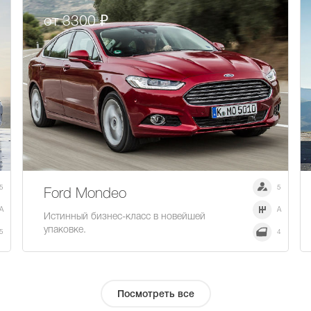
от 3300 ₽
5
5
Ford Mondeo
A
A
Истинный бизнес-класс в новейшей
упаковке.
5
4
Посмотреть все