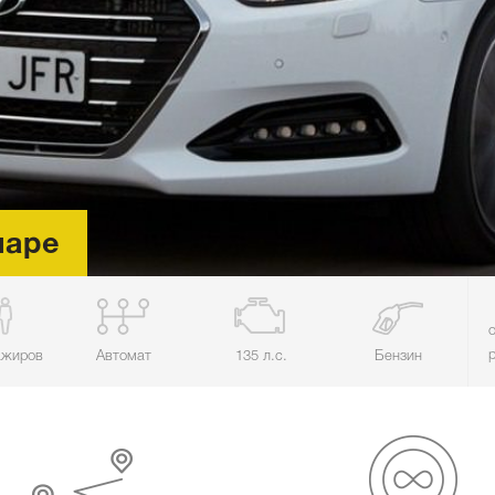
маре
ажиров
Автомат
135 л.с.
Бензин