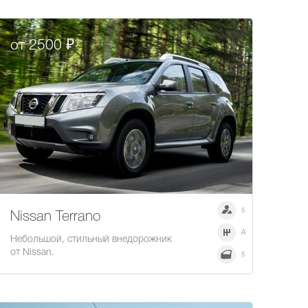
от 2500 ₽
5
Nissan Terrano
A
Небольшой, стильный внедорожник
от Nissan.
5