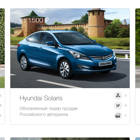
от 1500 ₽
5
5
Hyundai Solaris
A
A
Обновленный лидер продаж
Российского авторынка.
4
4