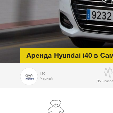
Аренда Hyundai i40 в Са
i40
Черный
До 5 пасс