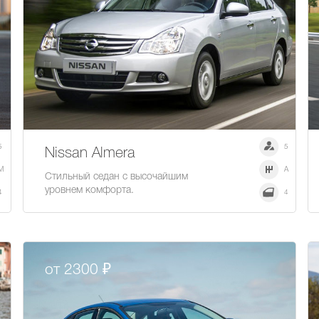
5
5
Nissan Almera
M
A
Стильный седан с высочайшим
уровнем комфорта.
4
4
от 2300 ₽