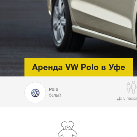
Аренда VW Polo в Уфе
Polo
белый
До 5 пасс