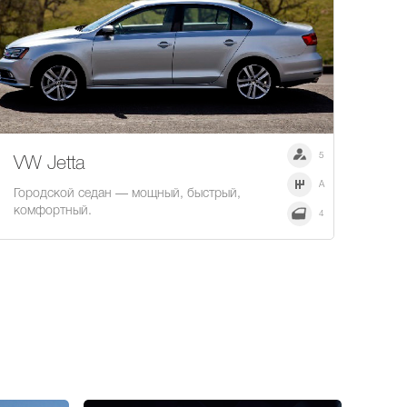
5
VW Jetta
A
Городской седан — мощный, быстрый,
комфортный.
4