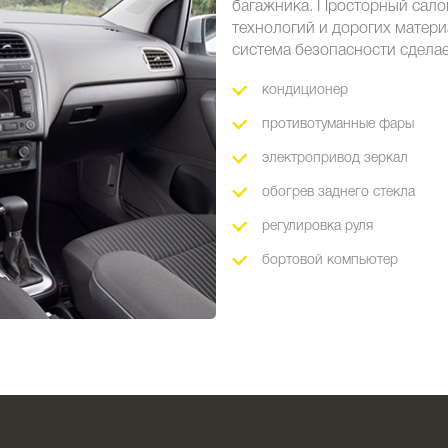
багажника. Просторный сал
технологий и дорогих матер
система безопасности сделае
кондиционер
противотуманные фары
электропривод зеркал
обогрев заднего стекла
регулировка руля
бортовой компьютер