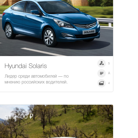
5
Hyundai Solaris
A
Лидер среди автомобилей — по
мнению российских водителей.
4
от 2400 ₽