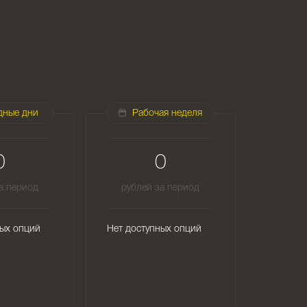
дные дни
Рабочая неделя
0
0
а период
рублей за период
ных опций
Нет доступных опций