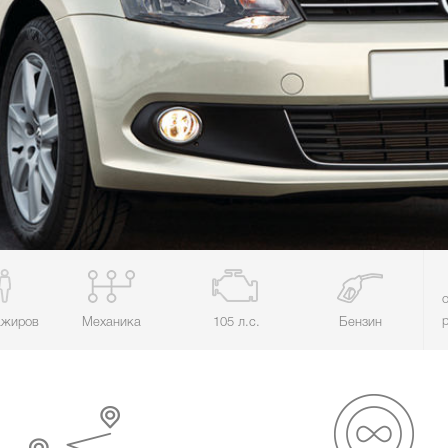
ажиров
Механика
105 л.с.
Бензин