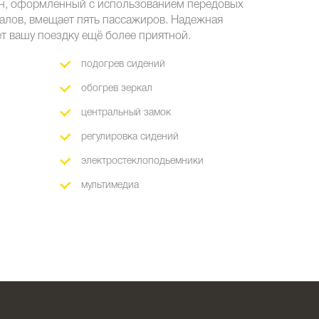
он, оформленный с использованием передовых
иалов, вмещает пять пассажиров. Надежная
т вашу поездку ещё более приятной.
подогрев сидений
обогрев зеркал
центральный замок
регулировка сидений
электростеклоподьемники
мультимедиа