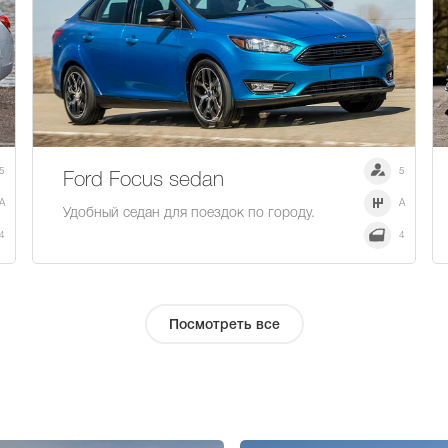
5
5
Ford Focus sedan
A
A
Удобный седан для поездок по городу.
4
4
Посмотреть все