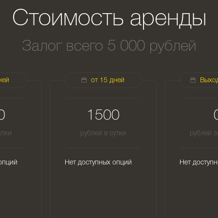
Стоимость аренды
Залог всего 5 000 рублей
ней
от 15 дней
Выхо
0
1500
утки
рублей в сутки
рублей з
опций
Нет доступных опций
Нет доступ