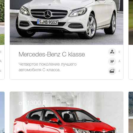
5
5
Mercedes-Benz С klasse
A
A
Четвертое поколение лучшего
автомобиля С класса.
4
4
от 1300 ₽