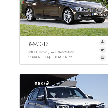
BMW 316i
Новый «немец» — изысканное
сочетании спорта и классики.
от 8900 ₽