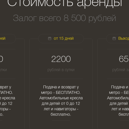
Стоимость аренды
Залог всего 8 500 рублей
ней
от 15 дней
Выхо
0
2200
65
утки
рублей в сутки
рублей з
врат у
Подача и возврат у
Подача и 
ЛАТНО.
метро - БЕСПЛАТНО.
метро - Б
 кресла
Автомобильные кресла
Автомобиль
0 до 12
для детей от 0 до 12
для детей 
торы -
лет и навигаторы -
лет и нав
о.
бесплатно.
беспл