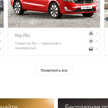
5
5
Kia Rio
A
A
Новый Kia Rio — уверенный и
маневренный.
5
4
Посмотреть все
учайте
Бесплатная п