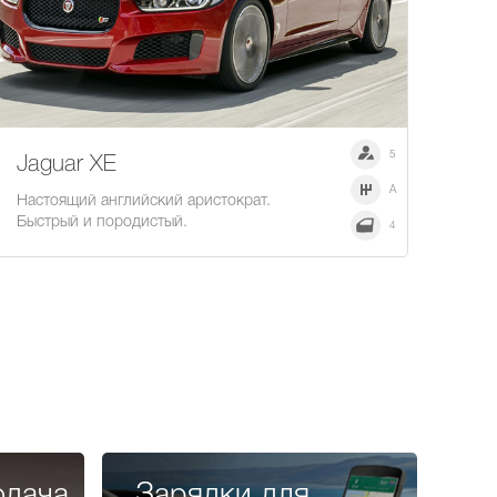
5
Jaguar XE
A
Настоящий английский аристократ.
Быстрый и породистый.
4
одача
Зарядки для