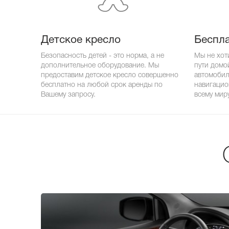
Детское кресло
Беспла
Безопасность детей - это норма, а не
Мы не хот
дополнительное оборудование. Мы
пути домо
предоставим детское кресло совершенно
автомобил
бесплатно на любой срок аренды по
навигацио
Вашему запросу.
всему миру