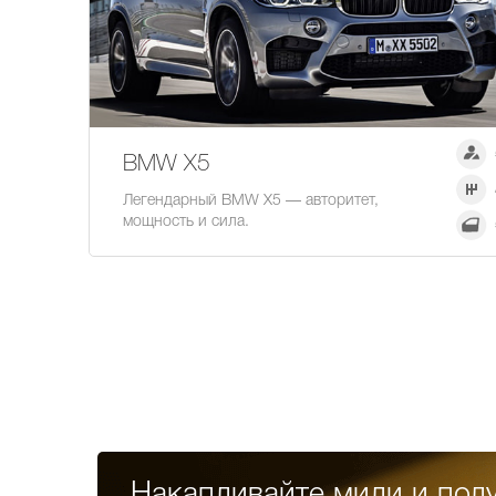
BMW Х5
Легендарный BMW X5 — авторитет,
мощность и сила.
Накапливайте мили и пол