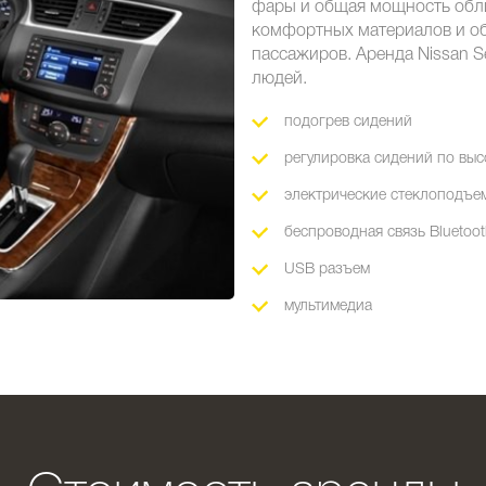
фары и общая мощность обли
комфортных материалов и об
пассажиров. Аренда Nissan S
людей.
подогрев сидений
регулировка сидений по выс
электрические стеклоподъе
беспроводная связь Bluetoo
USB разъем
мультимедиа