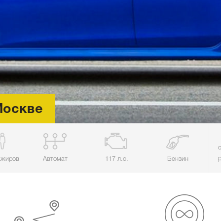
Москве
ажиров
Автомат
117 л.с.
Бензин