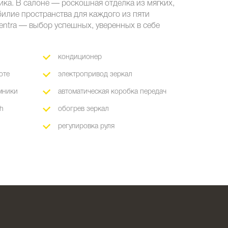
ка. В салоне — роскошная отделка из мягких,
илие пространства для каждого из пяти
entra — выбор успешных, уверенных в себе
кондиционер
оте
электропривод зеркал
мники
автоматическая коробка передач
th
обогрев зеркал
регулировка руля