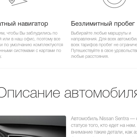
тный навигатор
Безлимитный пробег
им, чтобы Вы заблудились по
Выбирайте любые маршруты и
й или в наш офис, поэтому все
направления. Для всех автомоби
и по умолчанию комплектуются
всех тарифов пробег не огранич
нными системами с картами по
Путешествуйте в свое удовольств
.
любые расстояния.
Описание автомобил
Автомобиль Nissan Sentra —
статусе того, кто едет на не
внимание такие детали, как