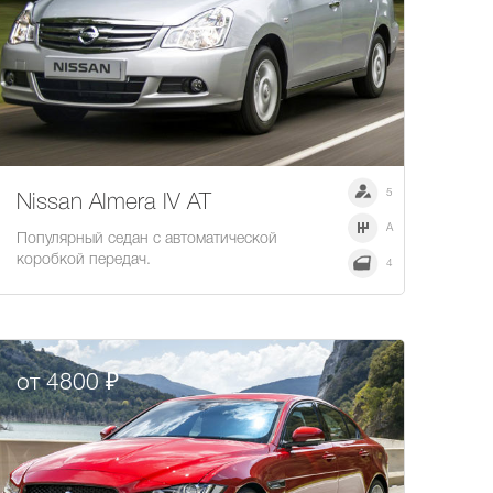
5
Nissan Almera IV AT
A
Популярный седан с автоматической
коробкой передач.
4
от 4800 ₽