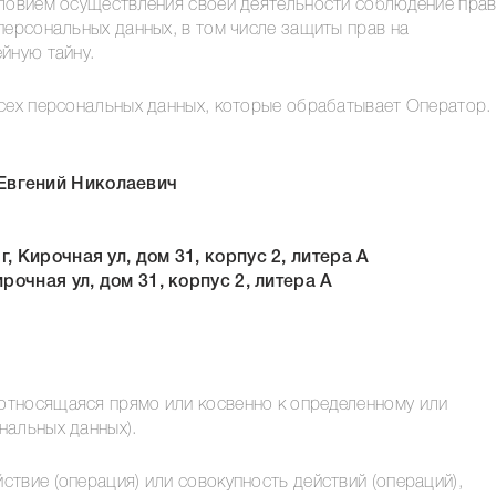
словием осуществления своей деятельности соблюдение прав
персональных данных, в том числе защиты прав на
йную тайну.
всех персональных данных, которые обрабатывает Оператор.
Евгений Николаевич
 Кирочная ул, дом 31, корпус 2, литера А
рочная ул, дом 31, корпус 2, литера А
относящаяся прямо или косвенно к определенному или
нальных данных).
твие (операция) или совокупность действий (операций),