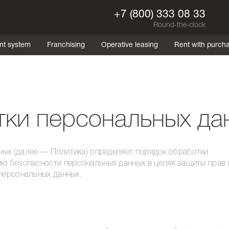
+7 (800) 333 08 33
Round-the-clock
nt system
Franchising
Operative leasing
Rent with purch
тки персональных да
ых (далее — Политика) определяет порядок обработки
ию безопасности персональных данных в целях защиты прав 
 персональных данных.