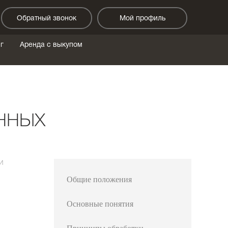
Обратный звонок
Мой профиль
г
Аренда с выкупом
нных
и
Общие положения
Основные понятия