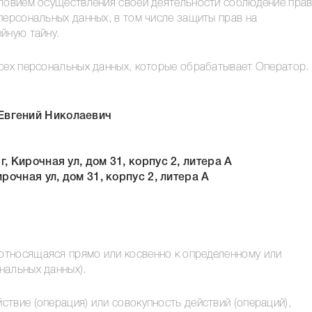
словием осуществления своей деятельности соблюдение прав
персональных данных, в том числе защиты прав на
йную тайну.
всех персональных данных, которые обрабатывает Оператор.
Евгений Николаевич
 Кирочная ул, дом 31, корпус 2, литера А
рочная ул, дом 31, корпус 2, литера А
относящаяся прямо или косвенно к определенному или
нальных данных).
твие (операция) или совокупность действий (операций),