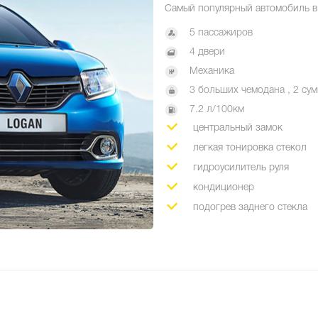
Самый популярный автомобиль в
5 пассажиров
4 двери
Механика
3 больших чемодана , 2 су
7.2 л/100км
центральный замок
легкая тонировка стекол
гидроусилитель руля
кондиционер
подогрев заднего стекла