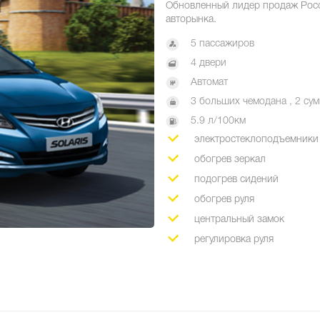
Обновленный лидер продаж Рос
авторынка.
5 пассажиров
4 двери
Автомат
3 больших чемодана , 2 су
5.9 л/100км
электростеклоподъемники
обогрев зеркал
подогрев сидений
обогрев руля
центральный замок
регулировка руля