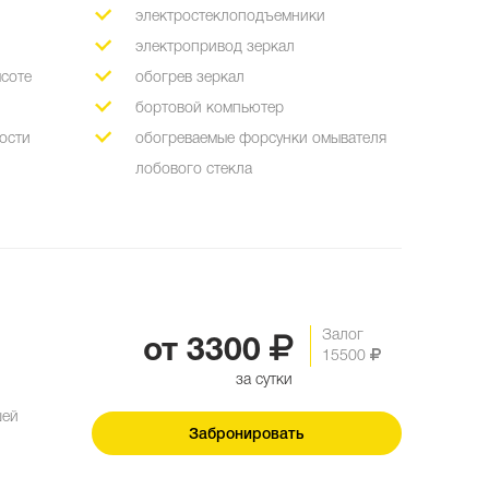
электростеклоподъемники
электропривод зеркал
ысоте
обогрев зеркал
бортовой компьютер
ости
обогреваемые форсунки омывателя
лобового стекла
Залог
от
3300
15500
за сутки
шей
Забронировать