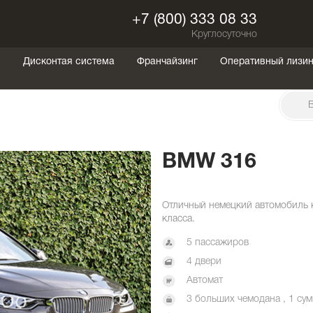
+7 (800) 333 08 33
Круглосуточно
ы
Дисконтая система
Франчайзинг
Оперативный лизин
BMW 316
Отличный немецкий автомобиль 
класса.
5 пассажиров
4 двери
Автомат
3 больших чемодана , 1 сум