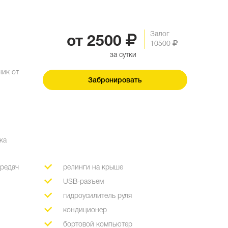
Залог
от
2500
10500
за сутки
ик от
Забронировать
ка
ередач
релинги на крыше
USB-разъем
гидроусилитель руля
кондиционер
бортовой компьютер