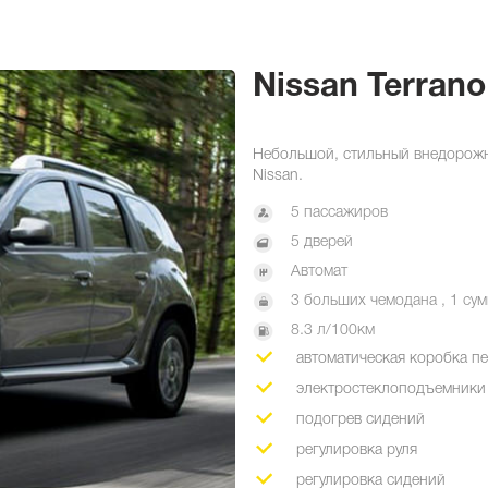
Nissan Terrano
Небольшой, стильный внедорожн
Nissan.
5 пассажиров
5 дверей
Автомат
3 больших чемодана , 1 сум
8.3 л/100км
автоматическая коробка п
электростеклоподъемники
подогрев сидений
регулировка руля
регулировка сидений