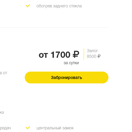
обогрев заднего стекла
Залог
от
1700
8500
за сутки
а от
Забронировать
ка
ередач
центральный замок