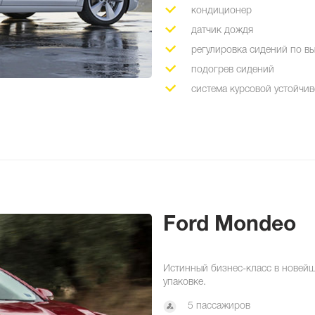
кондиционер
датчик дождя
регулировка сидений по в
подогрев сидений
система курсовой устойчив
Ford Mondeo
Истинный бизнес-класс в новей
упаковке.
5 пассажиров