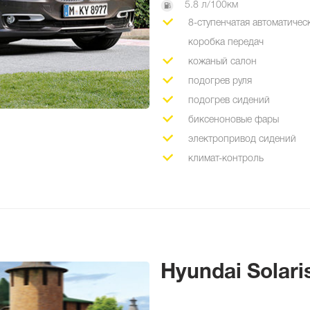
5.8 л/100км
8-ступенчатая автоматичес
коробка передач
кожаный салон
подогрев руля
подогрев сидений
биксеноновые фары
электропривод сидений
климат-контроль
Hyundai Solari