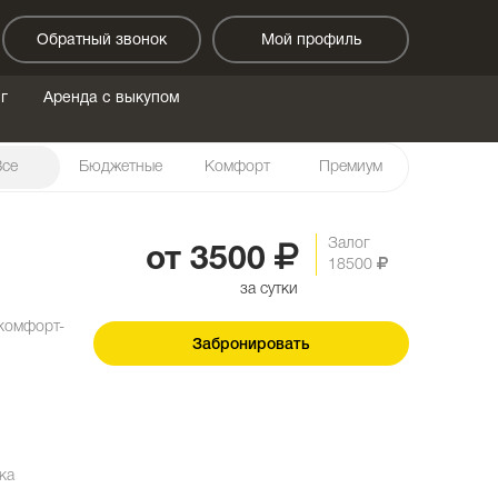
Обратный звонок
Мой профиль
г
Аренда с выкупом
Все
Бюджетные
Комфорт
Премиум
Залог
от
3500
18500
за сутки
комфорт-
Забронировать
ка