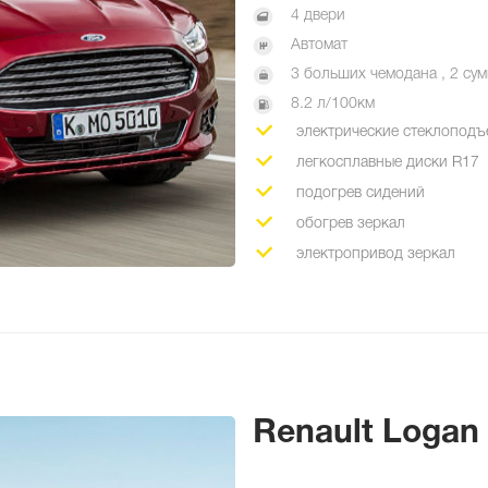
4 двери
Автомат
3 больших чемодана , 2 су
8.2 л/100км
электрические стеклопод
легкосплавные диски R17
подогрев сидений
обогрев зеркал
электропривод зеркал
Renault Logan