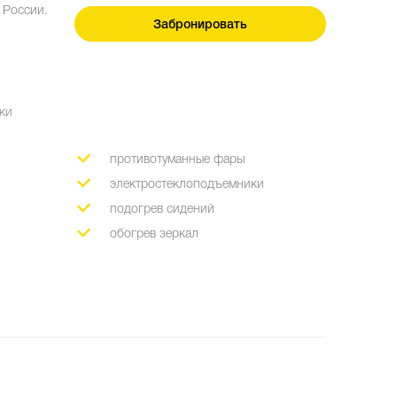
 России.
Забронировать
мки
противотуманные фары
электростеклоподъемники
подогрев сидений
обогрев зеркал