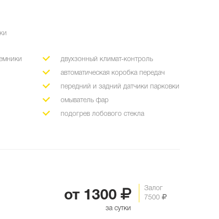
мки
ъемники
двухзонный климат-контроль
автоматическая коробка передач
передний и задний датчики парковки
омыватель фар
подогрев лобового стекла
Залог
от
1300
7500
за сутки