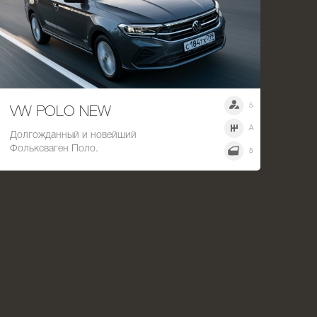
5
VW POLO NEW
A
Долгожданный и новейший
Фольксваген Поло.
5