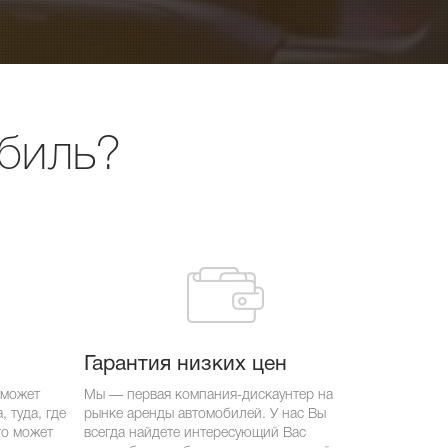
обиль?
Гарантия низких цен
 может
Мы — первая компания-дискаунтер на
 туда, где
рынке аренды автомобилей. У нас Вы
то может
всегда найдете интересующий Вас