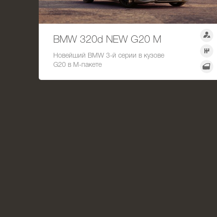
BMW 320d NEW G20 М
Новейший BMW 3-й серии в кузове
G20 в М-пакете