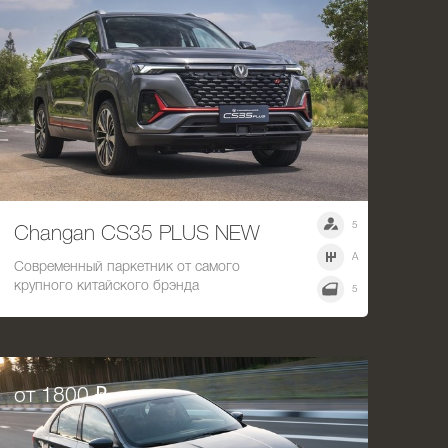
5
Changan CS35 PLUS NEW
A
Современный паркетник от самого
крупного китайского брэнда
5
от 1800 ₽