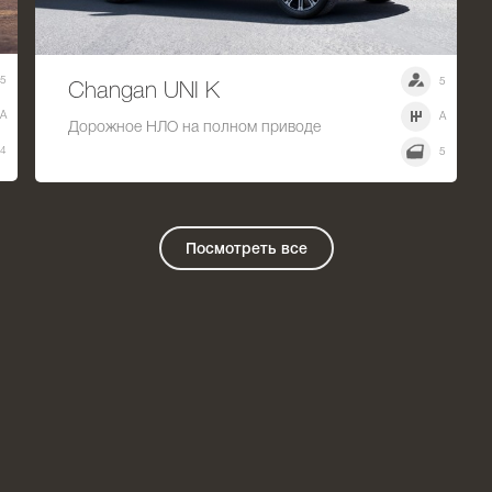
5
5
Changan UNI K
A
A
Дорожное НЛО на полном приводе
4
5
Посмотреть все