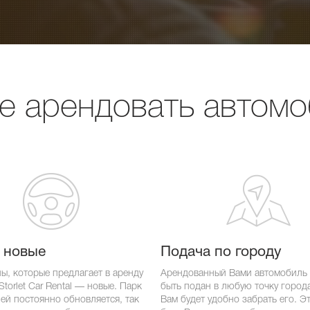
е арендовать автом
 новые
Подача по городу
ы, которые предлагает в аренду
Арендованный Вами автомобиль
torlet Car Rental — новые. Парк
быть подан в любую точку города,
ей постоянно обновляется, так
Вам будет удобно забрать его. Э