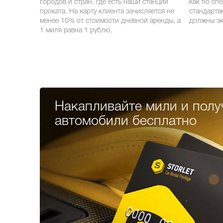
городов и стран, где есть наши станции
как по сп
проката. На карту клиента зачисляется не
стандарта
менее 10% от стоимости дневной аренды, а
должны эк
1 миля равна 1 рублю.
Накапливайте мили и полу
автомобили бесплатно