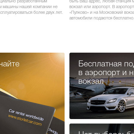
ециально разработанным
быть Ваш адрес, любая станция 
м машины нашей компании не
вокзал или аэропорт. В аэропорт
сплуатироваться более двух лет.
«Пулково» и на Московский вокз
автомобили подаются бесплатно
чайте
Бесплатная по
в аэропорт и н
вокзал