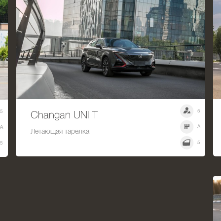
5
5
Changan UNI T
A
A
Летающая тарелка
5
5