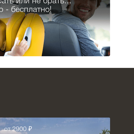
ать или не брать...
о - бесплатно!
от 2900 ₽