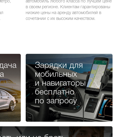
метро,
автомобиль любого класса по лучшей цене
в своем регионе. Клиентам гарантированы
ал
низкие цены на аренду автомобилей в
.
сочетании с их высоким качеством.
дача
Зарядки для
а
мобильных
и навигаторы
бесплатно
по запросу