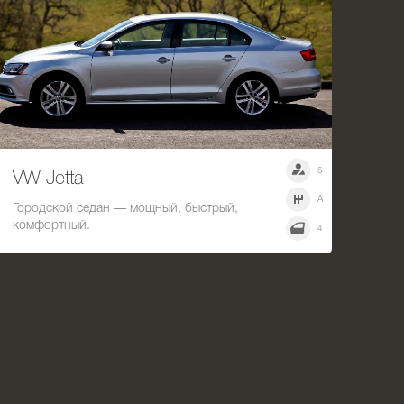
5
VW Jetta
A
Городской седан — мощный, быстрый,
комфортный.
4