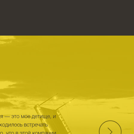
ня — это мое детище, и
иходилось встречать
о, что в этой компании