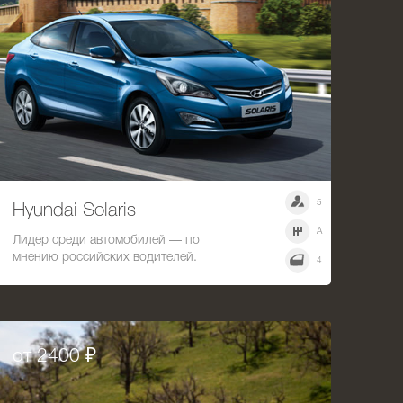
5
Hyundai Solaris
A
Лидер среди автомобилей — по
мнению российских водителей.
4
от 2400 ₽