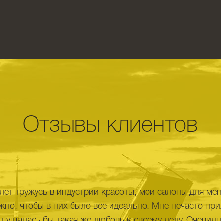
Отзывы клиентов
лет тружусь в индустрии красоты, мои салоны для ме
жно, чтобы в них было все идеально. Мне нечасто пр
щущалась бы такая же любовь к своему делу. Очевидн