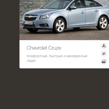
Chevrolet Cruze
Комфортный, быстрый и маневренный
седан.