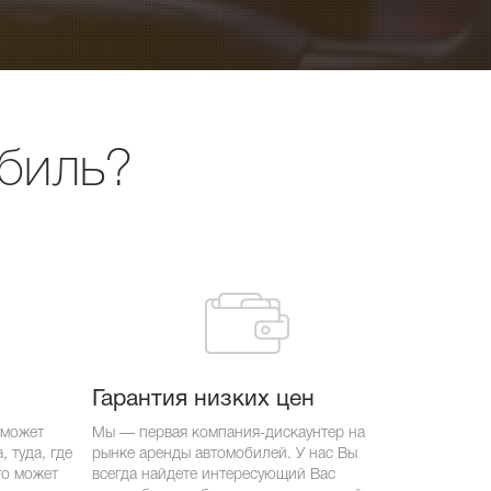
обиль?
Гарантия низких цен
 может
Мы — первая компания-дискаунтер на
 туда, где
рынке аренды автомобилей. У нас Вы
то может
всегда найдете интересующий Вас