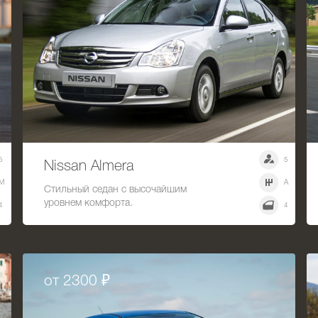
5
5
Nissan Almera
M
A
Стильный седан с высочайшим
уровнем комфорта.
4
4
от 2300 ₽