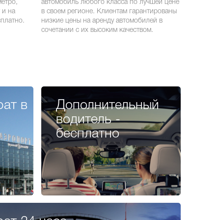
метро,
автомобиль любого класса по лучшей цене
 и на
в своем регионе. Клиентам гарантированы
платно.
низкие цены на аренду автомобилей в
сочетании с их высоким качеством.
рат в
Дополнительный
водитель -
бесплатно