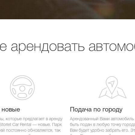
е арендовать автом
 новые
Подача по городу
ы, которые предлагает в аренду
Арендованный Вами автомобиль
torlet Car Rental — новые. Парк
быть подан в любую точку города,
ей постоянно обновляется, так
Вам будет удобно забрать его. Э