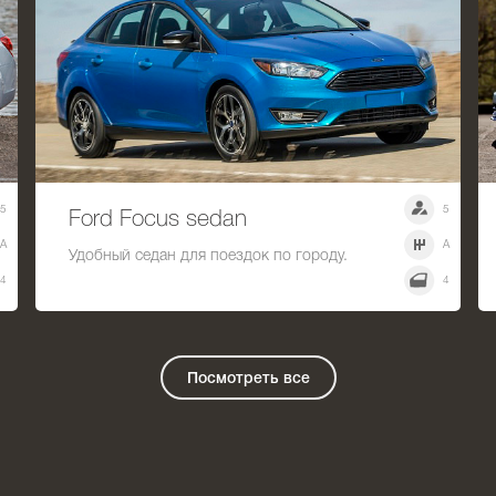
5
5
Ford Focus sedan
A
A
Удобный седан для поездок по городу.
4
4
Посмотреть все