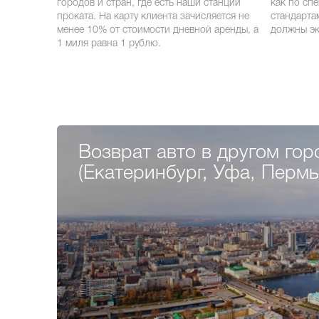
городов и стран, где есть наши станции
как по сп
проката. На карту клиента зачисляется не
стандарта
менее 10% от стоимости дневной аренды, а
должны эк
1 миля равна 1 рублю.
Возврат авто в другом гор
(Екатеринбург, Уфа, Перм