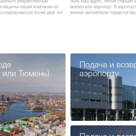
ециально разработанным
быть Ваш адрес, любая станция 
м машины нашей компании не
вокзал или аэропорт. В аэропорт
сплуатироваться более двух лет.
вокзал автомобили подаются бес
оде
Подача и возв
ь или Тюмень)
аэропорту